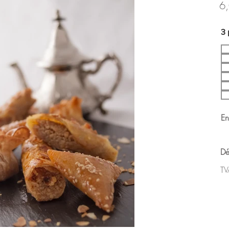
6
3 
En
Dé
TV