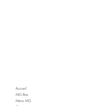
Nos Produits
Nous Contacter
Adresse
Accueil
64 rue d'Anjou,
MG Box
78000, Versailles
Menu MG