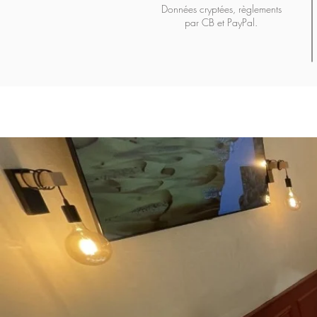
Données cryptées, règlements
par CB et PayPal.