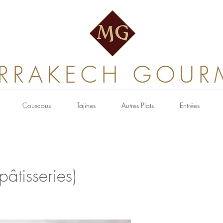
RRAKECH GOUR
Couscous
Tajines
Autres Plats
Entrées
âtisseries)