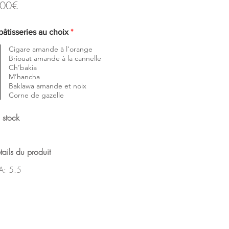
,00€
O
pâtisseries au choix
*
b
l
Cigare amande à l’orange
i
Briouat amande à la cannelle
g
Ch’bakia
a
M’hancha
t
Baklawa amande et noix
o
Corne de gazelle
i
r
e
 stock
tails du produit
A: 5.5