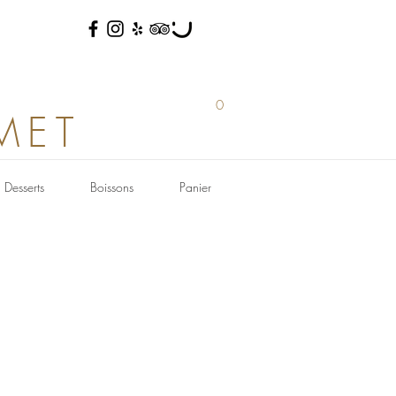
0
MET
Desserts
Boissons
Panier